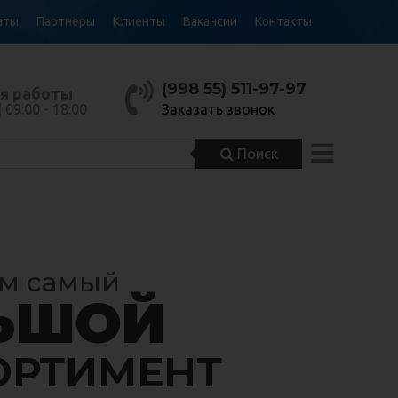
аты
Партнеры
Клиенты
Вакансии
Контакты
(998 55) 511-97-97
я работы
| 09:00 - 18:00
Заказать звонок
Поиск
ВЕННЫЙ
НЫЙ
м самый
ЬШОЙ
ТЕЛЬ
е Узбекистан
ОРТИМЕНТ