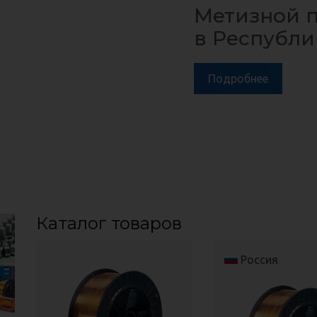
Imex Group является единс
Метизной 
представителем в Республик
в Республи
Российского завода по прои
,
ла,
,
ла,
 МЭЗ
 МЭЗ
Подробнее
Подробнее
Каталог товаров
Россия