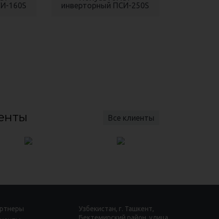
СИ-160S
инверторный ПСИ-250S
енты
Все клиенты
ртнеры
Узбекистан, г. Ташкент,
Бектемирский район, улица