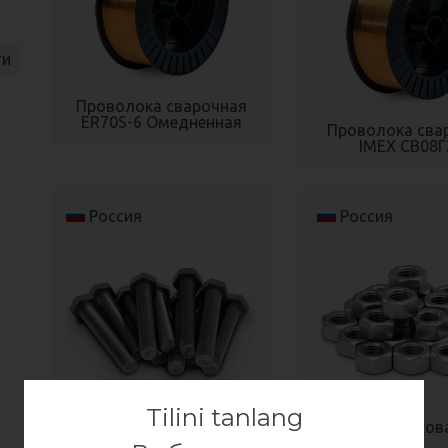
ти
Проволока сварочная
ER70S-6 Омедненная
Проволока сва
IMEX СВ08Г
Россия
Россия
Tilini tanlang
Болты без покрытия
Гайки оцинков