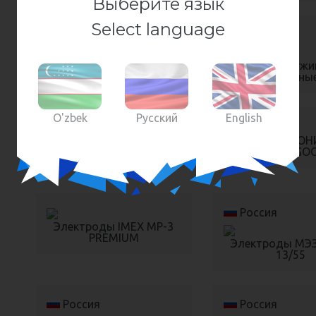
Выберите язык
Select language
Россия
Россия
Шайбы плоские
Шайбы пружи
(гроверны
O'zbek
Русский
English
Электроды IMEX УОНИ
Электроды УОН
13/55 PREMIUM
ТМ BASE (GO
Россия
Электроды IMEX МР-3
PREMIUM
Электроды МЭ
13/55
Россия
Россия