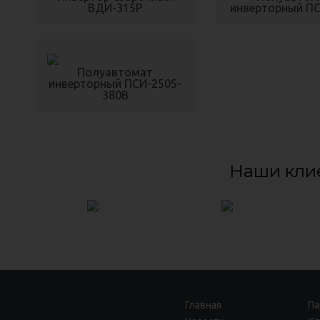
ВДИ-315P
инверторный П
Полуавтомат
инверторный ПСИ-250S-
380В
Наши кли
Главная
Па