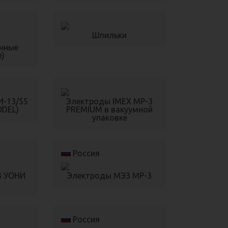
Шпильки
нные
е)
И-13/55
Электроды IMEX МР-3
ODEL)
PREMIUM в вакуумной
упаковке
Россия
З УОНИ
Электроды МЭЗ МР-3
Россия