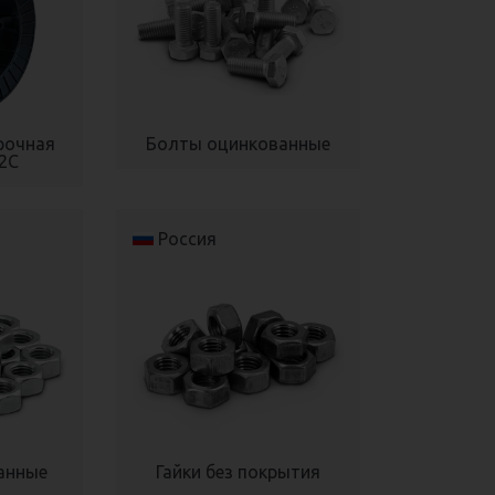
рочная
Болты оцинкованные
2С
Россия
анные
Гайки без покрытия