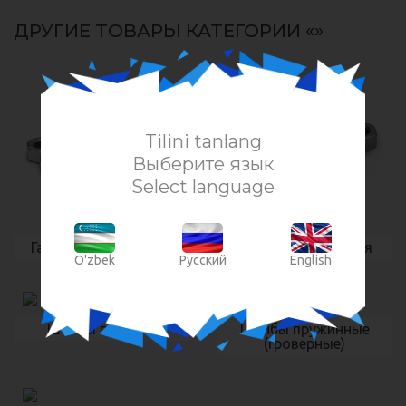
ДРУГИЕ ТОВАРЫ КАТЕГОРИИ «»
Tilini tanlang
Выберите язык
Select language
Гайки оцинкованные
Гайки без покрытия
O'zbek
Русский
English
Шайбы плоские
Шайбы пружинные
(гроверные)