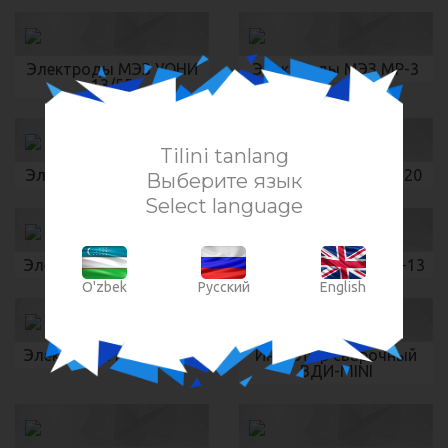
Электроды МЭЗ УОНИ
Электроды МЭЗ МР-3
13/55
Tilini tanlang
Электроды МЭЗ Т-590
Электроды МЭЗ Т-620
Выберите язык
Select language
Электроды МЭЗ ЦЛ-11
Электроды МЭЗ НЖ-13
O'zbek
Русский
English
Электроды МЭЗ ОЗЛ-6
Инвертор сварочный
ВДИ-MINI