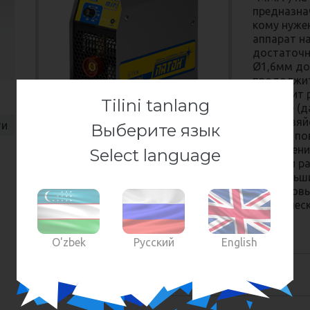
предназна
кому нуже
аппарат н
достаточн
Ø1,6мм до
продолжит
позволит 
Tilini tanlang
секторе (д
автохозяйст
ти
Выберите язык
За счёт п
напряжени
Select language
десятки ра
раз меньш
одинаковы
классичес
Свойства и преимущества
O'zbek
Русский
English
Характеристики