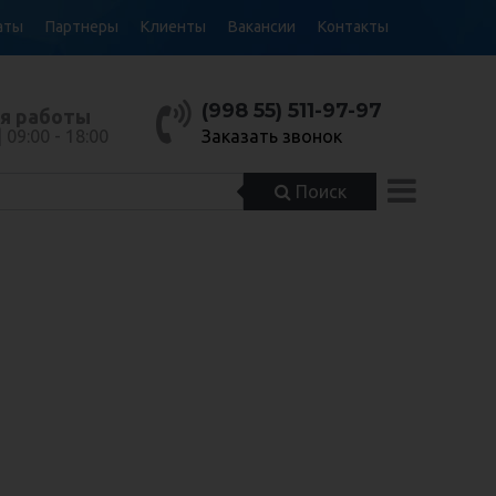
аты
Партнеры
Клиенты
Вакансии
Контакты
(998 55) 511-97-97
я работы
| 09:00 - 18:00
Заказать звонок
Поиск
м самый
ЬШОЙ
ВЕННЫЙ
ВЕННЫЙ
НЫЙ
НЫЙ
ОРТИМЕНТ
ТЕЛЬ
ТЕЛЬ