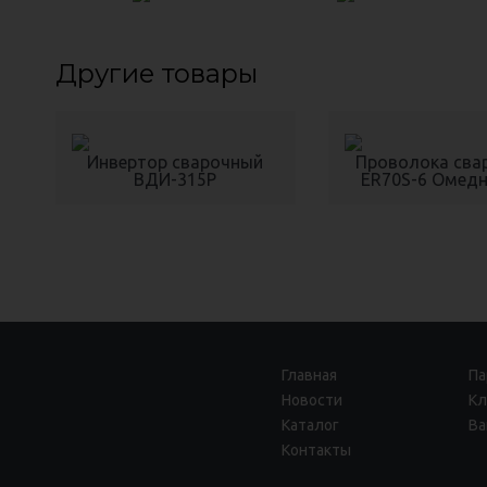
Другие товары
Инвертор сварочный
Проволока сва
ВДИ-315P
ER70S-6 Омед
Главная
Па
Новости
Кл
Каталог
Ва
Контакты