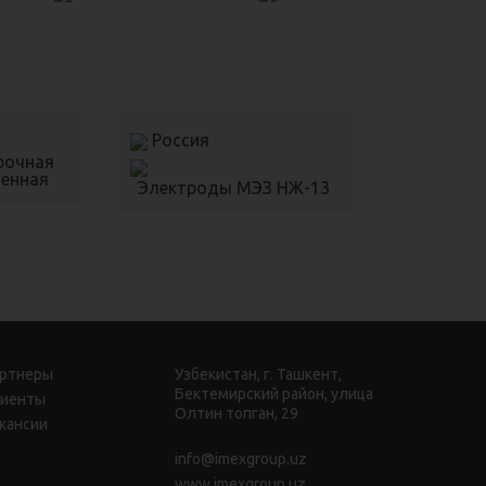
Россия
рочная
ненная
Электроды МЭЗ НЖ-13
ртнеры
Узбекистан, г. Ташкент,
Бектемирский район, улица
иенты
Олтин топган, 29
кансии
info@imexgroup.uz
www.imexgroup.uz