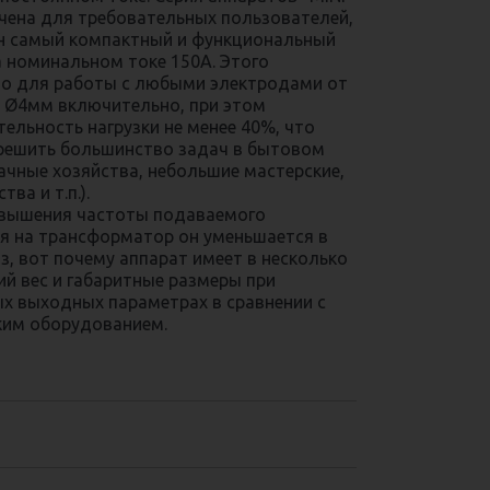
чена для требовательных пользователей,
н самый компактный и функциональный
а номинальном токе 150А. Этого
о для работы с любыми электродами от
 Ø4мм включительно, при этом
ельность нагрузки не менее 40%, что
решить большинство задач в бытовом
ачные хозяйства, небольшие мастерские,
ва и т.п.).
овышения частоты подаваемого
я на трансформатор он уменьшается в
з, вот почему аппарат имеет в несколько
ий вес и габаритные размеры при
х выходных параметрах в сравнении с
ким оборудованием.