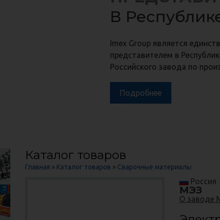
Метизной 
В Республик
в Республи
ла,
,
ла,
Imex Group является единс
 МЭЗ
 МЭЗ
Подробнее
представителем в Республик
Российского завода по прои
Подробнее
Каталог товаров
Главная
»
Каталог товаров
»
Сварочные материалы
Россия
МЭЗ
О заводе 
Элект