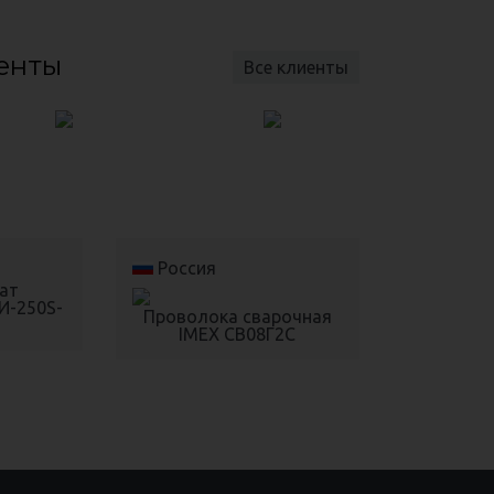
енты
Все клиенты
Россия
ат
И-250S-
Проволока сварочная
IMEX СВ08Г2С