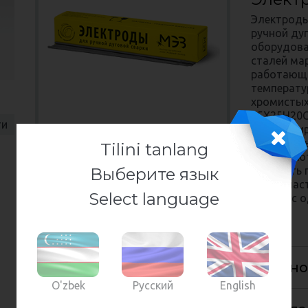
Электроды
ручной ду
оборудова
сталей ма
работающи
температу
хромистых
25Х25Н20С2
ти
низколеги
аустенитн
Tilini tanlang
Применяют
Выберите язык
повысить 
шва, в час
Select language
только с 
Ассортимент
Химический состав наплавленно
O'zbek
Русский
English