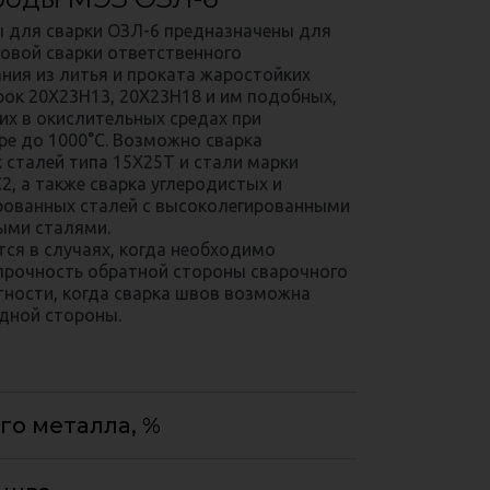
 для сварки ОЗЛ-6 предназначены для
говой сварки ответственного
ния из литья и проката жаростойких
рок 20Х23Н13, 20Х23Н18 и им подобных,
х в окислительных средах при
ре до 1000°С. Возможно сварка
 сталей типа 15Х25Т и стали марки
, а также сварка углеродистых и
рованных сталей с высоколегированными
ыми сталями.
ся в случаях, когда необходимо
прочность обратной стороны сварочного
тности, когда сварка швов возможна
одной стороны.
го металла, %