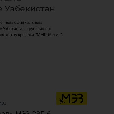
продукции
е Узбекистан
ке Узбекистан
твенным официальным
е Узбекистан, крупнейшего
зводству крепежа “ММК-Метиз”.
МЭЗ
роды МЭЗ ОЗЛ-6