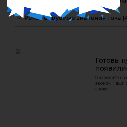
Механические свойства металла
Рекомендуемые значения тока (
Готовы к
появили
Позвоните на
звонок. Наши 
сроки.