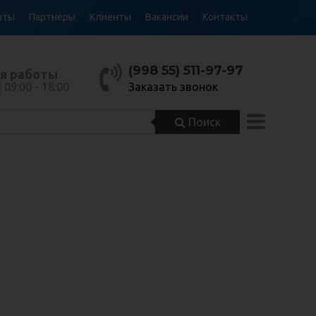
аты
Партнеры
Клиенты
Вакансии
Контакты
(998 55) 511-97-97
я работы
| 09:00 - 18:00
Заказать звонок
Поиск
ВЕННЫЙ
ВЕННЫЙ
НЫЙ
НЫЙ
ТЕЛЬ
ТЕЛЬ
е Узбекистан
е Узбекистан