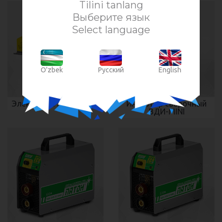
Tilini tanlang
Выберите язык
Select language
O'zbek
Русский
English
Электроды МЭЗ ОЗЛ-6
Инвертор сварочный
ВДИ-MINI